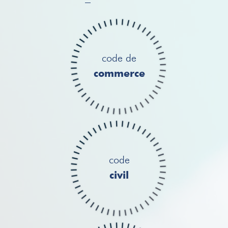
code de
commerce
code
civil