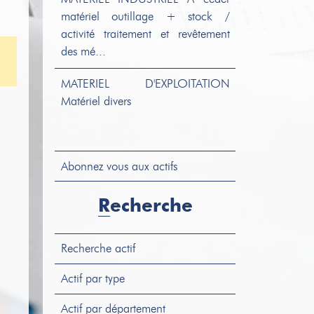
matériel outillage + stock /
activité traitement et revêtement
des mé...
MATERIEL D'EXPLOITATION
Matériel divers
Abonnez vous aux actifs
STOCK
Stock divers
Recherche
Recherche actif
MATERIEL D'EXPLOITATION
Matériel divers
Actif par type
Actif par département