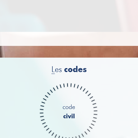
L
es
codes
code
civil