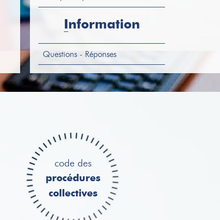
VEHICULE
OPEL VIVARO
Information
Immatriculation : GR-617-YH
1ère mise en circulation :
23/12/2004 Kilométr...
Questions - Réponses
code des
procédures
collectives