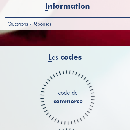
VEHICULE
OPEL VIVARO Immatriculation : GR-617-YH
Information
1ère mise en circulation : 23/12/2004 Kilométr...
Questions - Réponses
L
es
codes
code de
commerce