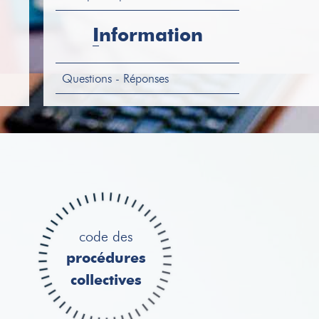
VEHICULE
OPEL VIVARO
Information
Immatriculation : GR-617-YH
1ère mise en circulation :
23/12/2004 Kilométr...
Questions - Réponses
code des
procédures
collectives