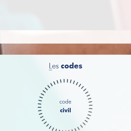
L
es
codes
code
civil