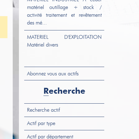
matériel outillage + stock /
activité traitement et revêtement
des mé...
MATERIEL D'EXPLOITATION
Matériel divers
Abonnez vous aux actifs
STOCK
Stock divers
Recherche
Recherche actif
MATERIEL D'EXPLOITATION
Matériel divers
Actif par type
Actif par département