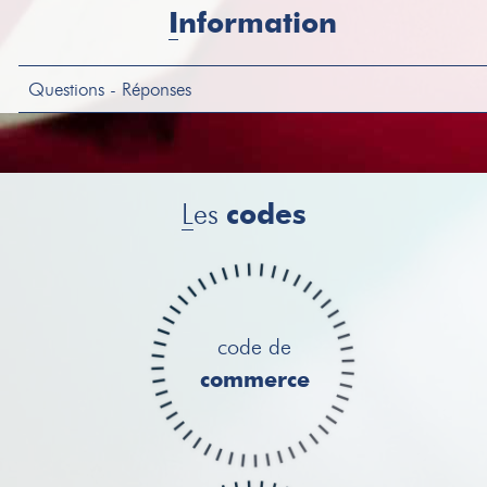
VEHICULE
OPEL VIVARO Immatriculation : GR-617-YH
Information
1ère mise en circulation : 23/12/2004 Kilométr...
Questions - Réponses
L
es
codes
code de
commerce